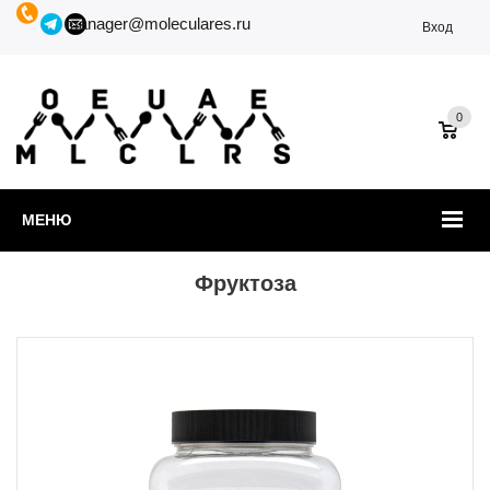
manager@moleculares.ru
Вход
0
МЕНЮ
Фруктоза