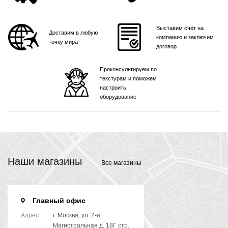
Выставим счёт на
Доставим в любую
компанию и заключим
точку мира
договор
Проконсультируем по
текстурам и поможем
настроить
оборудование
Наши магазины
Все магазины
Главный офис
Адрес:
г. Москва, ул. 2-я
Магистральная д. 18Г стр.