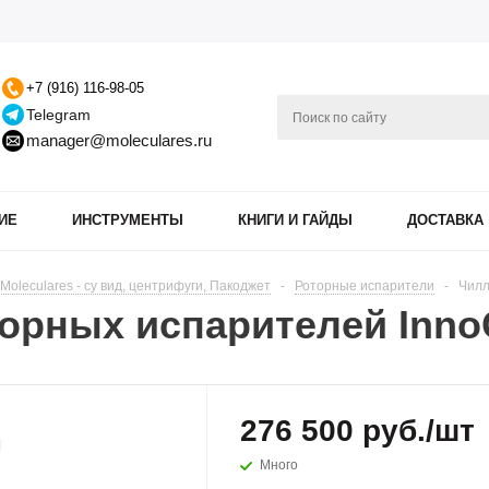
+7 (916) 116-98-05
Telegram
manager@moleculares.ru
ИЕ
ИНСТРУМЕНТЫ
КНИГИ И ГАЙДЫ
ДОСТАВКА
oleculares - су вид, центрифуги, Пакоджет
-
Роторные испарители
-
Чилл
торных испарителей Inn
276 500
руб.
/шт
Много