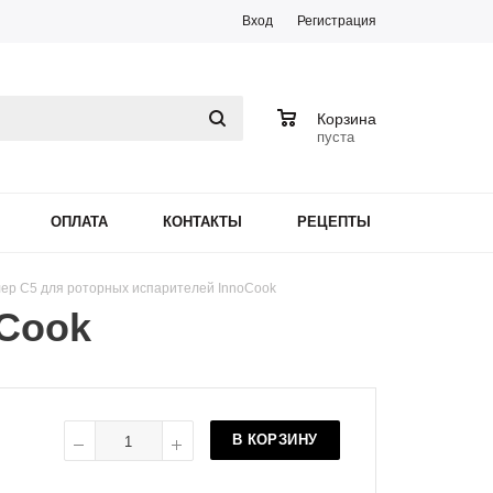
Вход
Регистрация
0
Корзина
пуста
ОПЛАТА
КОНТАКТЫ
РЕЦЕПТЫ
ер C5 для роторных испарителей InnoCook
oCook
В КОРЗИНУ