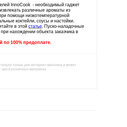
елей InnoCook - необходимый гаджет
 извлекать различные ароматы из
 при помощи низкотемпературной
альные коктейли, соусы и настойки.
итайте в этой
статье
. Пуско-наладочные
при нахождении объекта заказчика в
ей по 100% предоплате.
тельна только для интернет-магазина и может
т цен в розничных магазинах