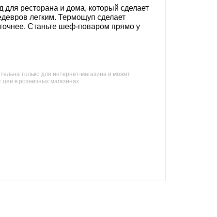
 для ресторана и дома, который сделает
девров легким. Термощуп сделает
 точнее. Станьте шеф-поваром прямо у
тельна только для интернет-магазина и может
т цен в розничных магазинах