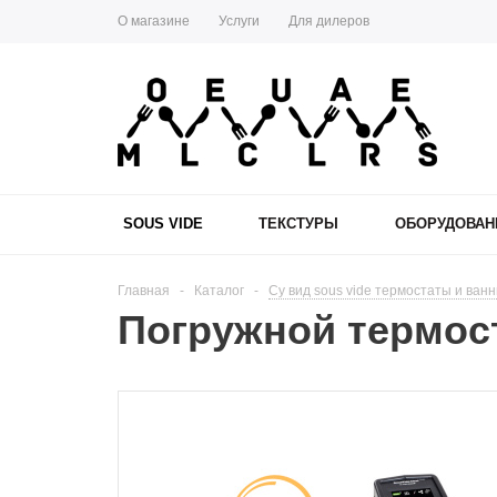
О магазине
Услуги
Для дилеров
SOUS VIDE
ТЕКСТУРЫ
ОБОРУДОВАН
Главная
-
Каталог
-
Су вид sous vide термостаты и ван
Погружной термост