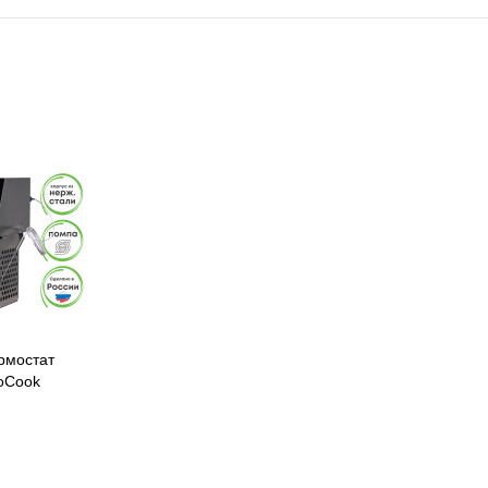
рмостат
noCook