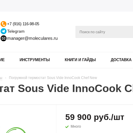
+7 (916) 116-98-05
Telegram
manager@moleculares.ru
ИЕ
ИНСТРУМЕНТЫ
КНИГИ И ГАЙДЫ
ДОСТАВКА
ны
-
Погружной термостат Sous Vide InnoCook Chef New
ат Sous Vide InnoCook C
59 900
руб.
/шт
Много