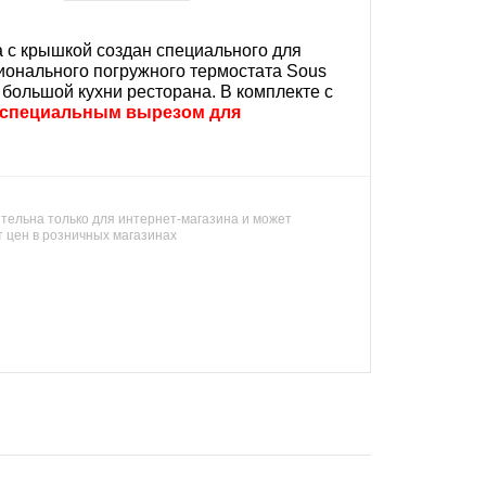
а с крышкой создан специального для
ионального погружного термостата Sous
я большой кухни ресторана. В комплекте с
 специальным вырезом для
тельна только для интернет-магазина и может
т цен в розничных магазинах