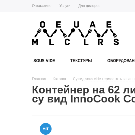
О магазине
Услуги
Для дилеров
SOUS VIDE
ТЕКСТУРЫ
ОБОРУДОВАН
Главная
-
Каталог
-
Су вид sous vide термостаты и ван
Контейнер на 62 л
су вид InnoCook Co