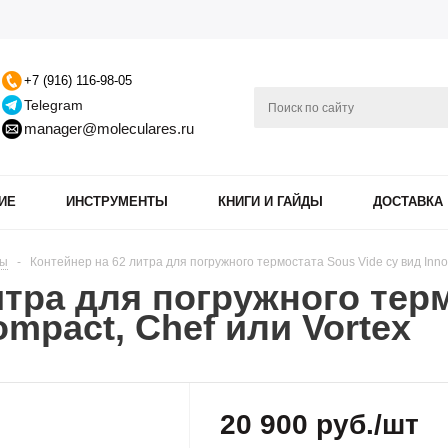
+7 (916) 116-98-05
Telegram
manager@moleculares.ru
ИЕ
ИНСТРУМЕНТЫ
КНИГИ И ГАЙДЫ
ДОСТАВКА
ны
-
Контейнер на 62 литра для погружного термостата Sous Vide су вид Inno
итра для погружного тер
mpact, Chef или Vortex
20 900
руб.
/шт