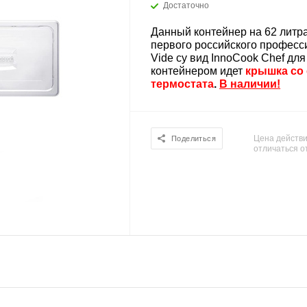
Достаточно
Данный контейнер на 62 литр
первого российского професс
Vide су вид InnoCook Chef дл
контейнером идет
крышка со
термостата
.
В наличии!
Цена действи
Поделиться
отличаться о