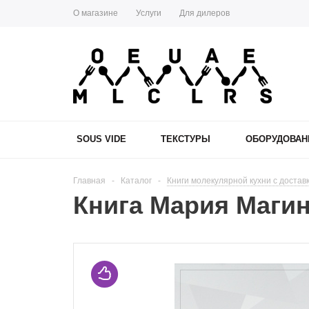
О магазине
Услуги
Для дилеров
SOUS VIDE
ТЕКСТУРЫ
ОБОРУДОВАН
Главная
-
Каталог
-
Книги молекулярной кухни с достав
Книга Мария Магин