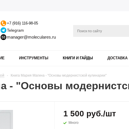
+7 (916) 116-98-05
Telegram
manager@moleculares.ru
ИЕ
ИНСТРУМЕНТЫ
КНИГИ И ГАЙДЫ
ДОСТАВКА
кой
-
Книга Мария Магина - "Основы модернистской кулинарии"
а - "Основы модернистс
1 500
руб.
/шт
Много