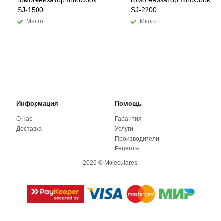
гомогенизатор InnoCook
гомогенизатор InnoCook
SJ-1500
SJ-2200
Много
Много
Информация
Помощь
О нас
Гарантия
Доставка
Услуги
Производители
Рецепты
2026 © Moleculares