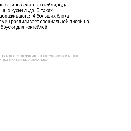
о стало делать коктейли, куда
ные куски льда. В таких
мораживаются 4 больших блока
армен распиливает специальной пилой на
бруски для коктейлей.
тельна только для интернет-магазина и может
т цен в розничных магазинах