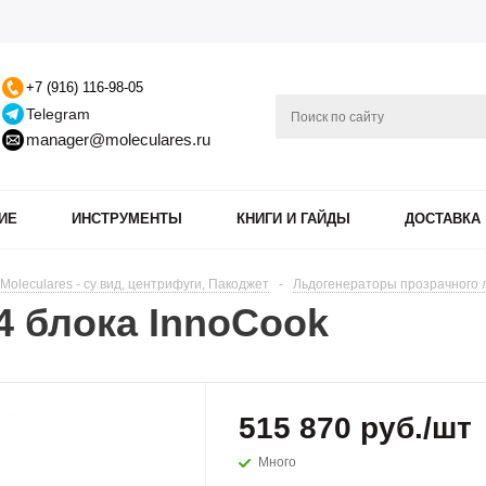
+7 (916) 116-98-05
Telegram
manager@moleculares.ru
ИЕ
ИНСТРУМЕНТЫ
КНИГИ И ГАЙДЫ
ДОСТАВКА
oleculares - су вид, центрифуги, Пакоджет
-
Льдогенераторы прозрачного 
4 блока InnoCook
515 870
руб.
/шт
Много