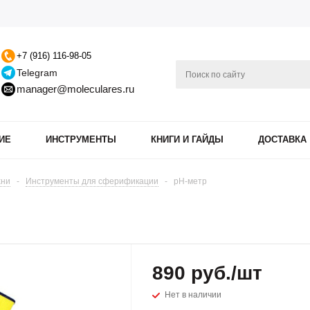
+7 (916) 116-98-05
Telegram
manager@moleculares.ru
ИЕ
ИНСТРУМЕНТЫ
КНИГИ И ГАЙДЫ
ДОСТАВКА
хни
-
Инструменты для сферификации
-
pH-метр
890
руб.
/шт
Нет в наличии