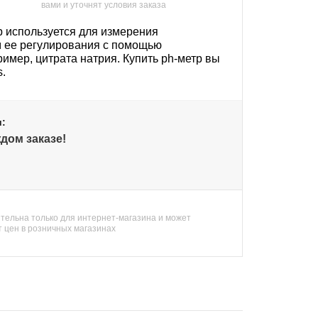
вами и уточнят условия заказа
р используется для измерения
ом ее регулирования с помощью
ример, цитрата натрия. Купить ph-метр вы
s.
и:
дом заказе!
тельна только для интернет-магазина и может
т цен в розничных магазинах