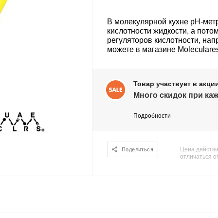
В молекулярной кухне pH-мет
кислотности жидкости, а пот
регуляторов кислотности, нап
можете в магазине Moleculare
Товар участвует в акци
Много скидок при каж
Подробности
Цена действи
Поделиться
отличаться о