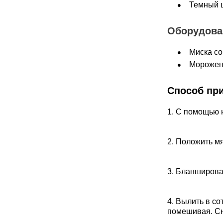
Темный ш
Оборудова
Миска со
Морожени
Способ пр
1. С помощью 
2. Положить мя
3. Бланширова
4. Вылить в со
помешивая. Сня