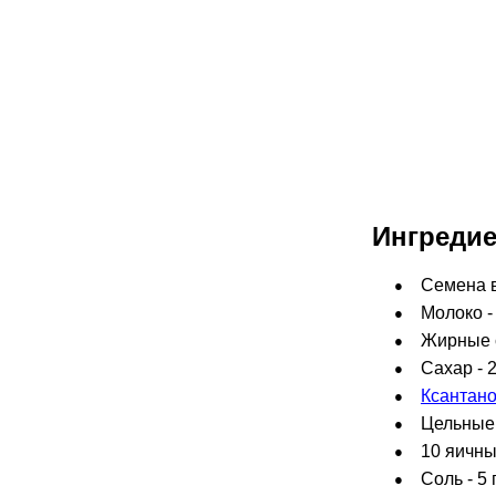
Ингреди
Семена ва
Молоко - 
Жирные с
Сахар - 2
Ксантано
Цельные л
10 яичны
Соль - 5 