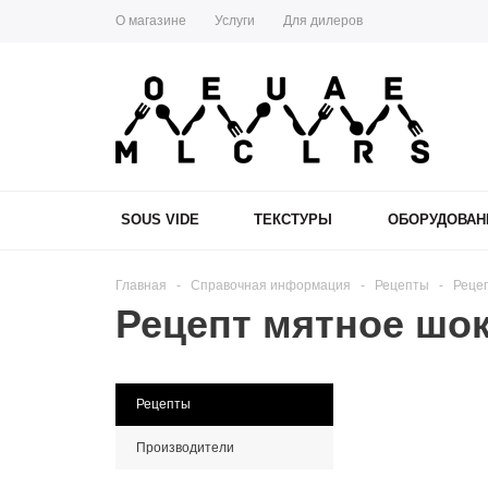
О магазине
Услуги
Для дилеров
SOUS VIDE
ТЕКСТУРЫ
ОБОРУДОВАН
Главная
-
Справочная информация
-
Рецепты
-
Реце
Рецепт мятное шо
Рецепты
Производители