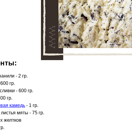
енты:
нили - 2 гр.
600 гр.
ливки - 600 гр.
00 гр.
вая камедь
- 1 гр.
истья мяты - 75 гр.
х желтков
гр.