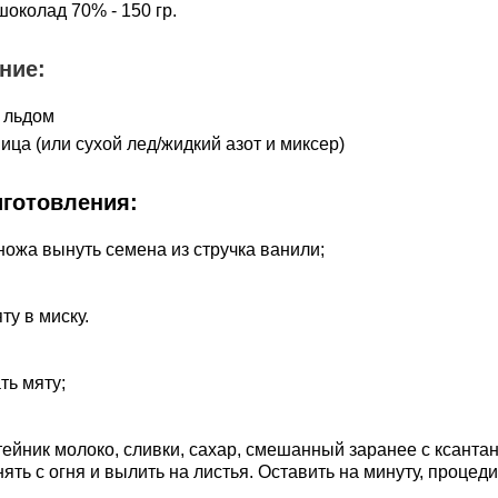
околад 70% - 150 гр.
ние:
 льдом
ца (или сухой лед/жидкий азот и миксер)
иготовления:
ножа вынуть семена из стручка ванили;
ту в миску.
ть мяту;
тейник молоко, сливки, сахар, смешанный заранее с ксанта
ть с огня и вылить на листья. Оставить на минуту, процеди