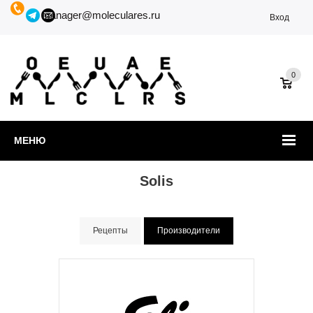
manager@moleculares.ru
Вход
0
МЕНЮ
Solis
Рецепты
Производители